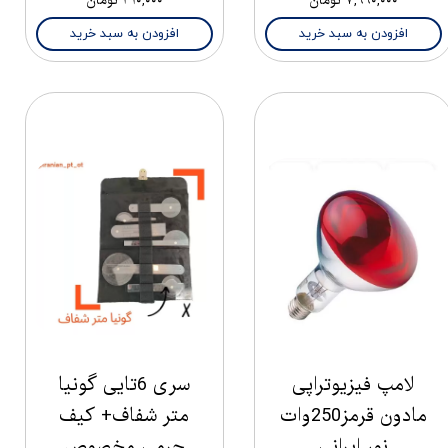
۷,۹۹۰,۰۰۰ تومان
۴۱۰,۰۰۰ تومان
افزودن به سبد خرید
افزودن به سبد خرید
لامپ فیزیوتراپی
سری 6تایی گونیا
مادون قرمز250وات
متر شفاف+ کیف
نور ایرانی
چرمی مخصوص