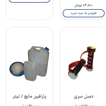
۸۴,۵۰۰ تومان
افزودن به سبد خرید
دمبل سری
پارافین مایع / لیتر