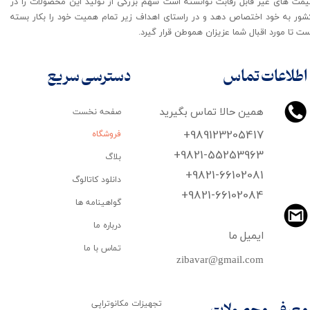
یمت های غیر قابل رقابت توانسته است سهم بزرگی از تولید این محصولات را در
شور به خود اختصاص دهد و در راستای اهداف زیر تمام همیت خود را بکار بسته
ت تا مورد اقبال شما عزیزان هموطن قرار گیرد​​​​​​​.
اطلاعات تماس
دسترسی سریع
همین حالا تماس بگیرید
صفحه نخست
+989123205417
فروشگاه
+9821-55253963
بلاگ
+9821-66102081
دانلود کاتالوگ
​​​​​​​+9821-66102084
گواهینامه ها
درباره ما
ایمیل ما
تماس با ما
zibavar@gmail.com
تجهیزات مکانوتراپی