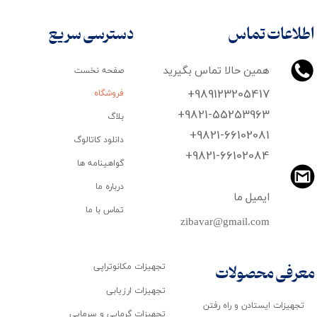
اطلاعات تماس
دسترسی سریع
همین حالا تماس بگیرید
صفحه نخست
+989123205417
فروشگاه
+9821-55253963
بلاگ
+9821-66102081
دانلود کاتالوگ
​​​​​​​+9821-66102084
گواهینامه ها
درباره ما
ایمیل ما
تماس با ما
zibavar@gmail.com
تجهیزات مکانوتراپی
معرفی محصولات
تجهیزات ارزیابی
تجهیزات ایستادن و راه رفتن
تجهیزات گرمایی و سرمایی