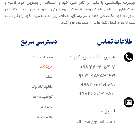
جهیزات توانبخشی با تکیه بر کادر فنی خود و استفاده از بهترین مواد اولیه و
یمت های غیر قابل رقابت توانسته است سهم بزرگی از تولید این محصولات را در
شور به خود اختصاص دهد و در راستای اهداف زیر تمام همیت خود را بکار بسته
ت تا مورد اقبال شما عزیزان هموطن قرار گیرد​​​​​​​.
اطلاعات تماس
دسترسی سریع
همین حالا تماس بگیرید
صفحه نخست
+989123205417
فروشگاه
+9821-55253963
بلاگ
+9821-66102081
دانلود کاتالوگ
​​​​​​​+9821-66102084
گواهینامه ها
درباره ما
ایمیل ما
تماس با ما
zibavar@gmail.com