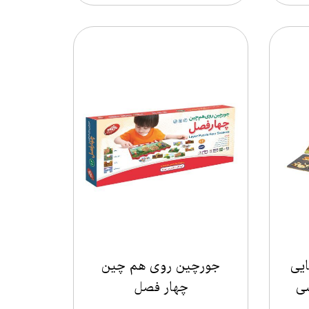
یی
جورچین روی هم چین
شی
چهار فصل