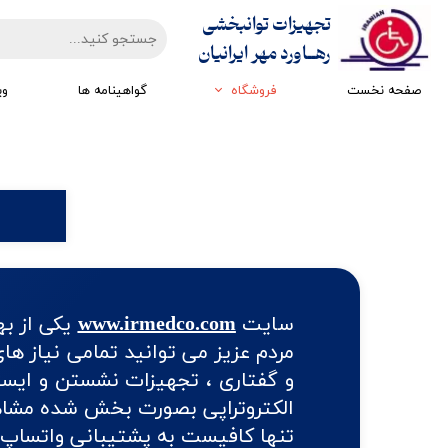
تجهیزات توانبخشی
​​​​​​​رهــاورد مهر ایرانیان
صفحه نخست
فروشگاه
گواهینامه ها
وی
تجهیزات ارزیابی
تجهیزات اتاق تاریک
تجهیزات سرمایشی گرمایشی
تجهیزات ایستادن و راه رفتن
تجهیزات کار درمانی
تجهیزات مکانوتراپی
سایت
www.irmedco.com
یکی از به
مردم عزیز می توانید تمامی نیاز ه
و گفتاری ، تجهیزات نشستن و ایستا
الکتروتراپی بصورت بخش شده مشاهده
تنها کافیست به پشتیبانی واتساپ 