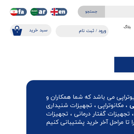
جستجو
بلاگ
​​سبد خرید
ورود
/
ثبت نام
۰
حساب کاربری من
تغییر گذر واژه
سفارشات
خروج از حساب کاربری
وتراپی می باشد که شما همکاران و
ی
، مکانوتراپی ، تجهیزات شنیداری
 تجهیزات گفتار درمانی ، تجهیزات
تا مراحل آخر خرید پشتیبانی کنیم