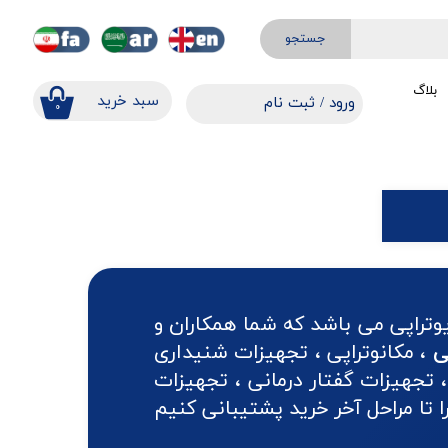
جستجو
بلاگ
​​سبد خرید
ورود
/
ثبت نام
۰
حساب کاربری من
تغییر گذر واژه
سفارشات
خروج از حساب کاربری
وتراپی می باشد که شما همکاران و
ی
، مکانوتراپی ، تجهیزات شنیداری
 تجهیزات گفتار درمانی ، تجهیزات
تا مراحل آخر خرید پشتیبانی کنیم