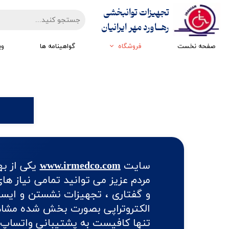
تجهیزات توانبخشی
​​​​​​​رهــاورد مهر ایرانیان
صفحه نخست
فروشگاه
گواهینامه ها
وی
تجهیزات ارزیابی
تجهیزات اتاق تاریک
تجهیزات سرمایشی گرمایشی
تجهیزات ایستادن و راه رفتن
تجهیزات کار درمانی
تجهیزات مکانوتراپی
سایت
www.irmedco.com
یکی از به
مردم عزیز می توانید تمامی نیاز ه
و گفتاری ، تجهیزات نشستن و ایستا
الکتروتراپی بصورت بخش شده مشاهده
تنها کافیست به پشتیبانی واتساپ 