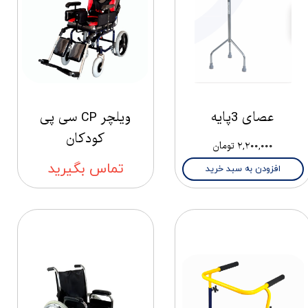
عصای 3پایه
ویلچر CP سی پی
کودکان
۲,۲۰۰,۰۰۰ تومان
تماس بگیرید
افزودن به سبد خرید