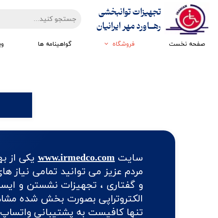
تجهیزات توانبخشی
​​​​​​​رهــاورد مهر ایرانیان
صفحه نخست
فروشگاه
گواهینامه ها
وی
تجهیزات ارزیابی
تجهیزات اتاق تاریک
تجهیزات سرمایشی گرمایشی
تجهیزات ایستادن و راه رفتن
تجهیزات کار درمانی
تجهیزات مکانوتراپی
سایت
www.irmedco.com
یکی از به
مردم عزیز می توانید تمامی نیاز ه
و گفتاری ، تجهیزات نشستن و ایستا
الکتروتراپی بصورت بخش شده مشاهده
تنها کافیست به پشتیبانی واتساپ 