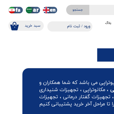
جستجو
بلاگ
​​سبد خرید
ورود
/
ثبت نام
۰
حساب کاربری من
تغییر گذر واژه
سفارشات
خروج از حساب کاربری
وتراپی می باشد که شما همکاران و
ی
، مکانوتراپی ، تجهیزات شنیداری
 تجهیزات گفتار درمانی ، تجهیزات
تا مراحل آخر خرید پشتیبانی کنیم