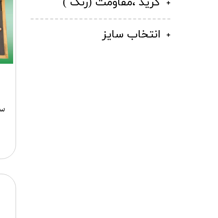
گرید ،مقاومت (رنگ )
انتخاب سایز
ست