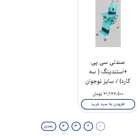
صندلی سی پی
+استندینگ ( سه
کاره) / سایز نوجوان
۳۱,۹۷۳,۵۰۰ تومان
افزودن به سبد خرید
۱
۲
۳
۴
بعدی