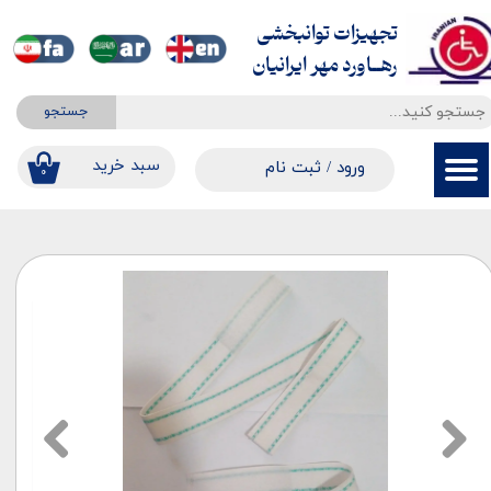
تجهیزات توانبخشی
حساب کاربری من
​​​​​​​رهــاورد مهر ایرانیان
تغییر گذر واژه
جستجو
سفارشات
​​سبد خرید
ورود
/
ثبت نام
۰
خروج از حساب کاربری