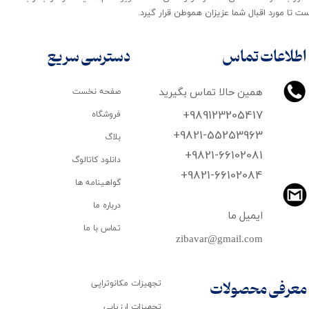
ت تا مورد اقبال شما عزیزان هموطن قرار گیرد​​​​​​​.
اطلاعات تماس
دسترسی سریع
همین حالا تماس بگیرید
صفحه نخست
+989123205417
فروشگاه
+9821-55253963
بلاگ
+9821-66102081
دانلود کاتالوگ
​​​​​​​+9821-66102084
گواهینامه ها
درباره ما
ایمیل ما
تماس با ما
zibavar@gmail.com
تجهیزات مکانوتراپی
معرفی محصولات
تجهیزات ارزیابی