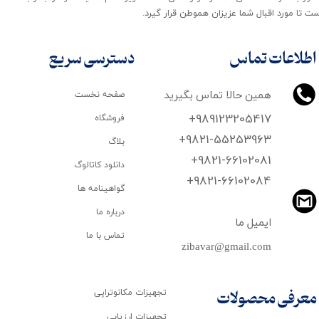
ت تا مورد اقبال شما عزیزان هموطن قرار گیرد​​​​​​​.
اطلاعات تماس
دسترسی سریع
همین حالا تماس بگیرید
صفحه نخست
+989123205417
فروشگاه
+9821-55253963
بلاگ
+9821-66102081
دانلود کاتالوگ
​​​​​​​+9821-66102084
گواهینامه ها
درباره ما
ایمیل ما
تماس با ما
zibavar@gmail.com
تجهیزات مکانوتراپی
معرفی محصولات
تجهیزات ارزیابی