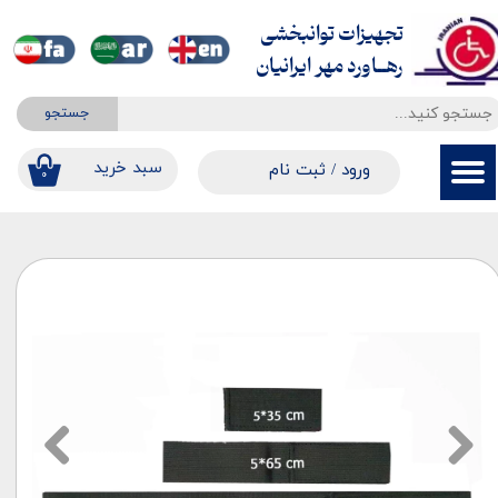
تجهیزات توانبخشی
حساب کاربری من
​​​​​​​رهــاورد مهر ایرانیان
تغییر گذر واژه
جستجو
سفارشات
​​سبد خرید
ورود
/
ثبت نام
۰
خروج از حساب کاربری