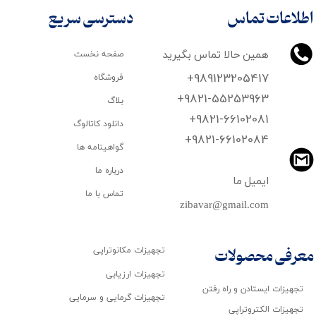
اطلاعات تماس
دسترسی سریع
همین حالا تماس بگیرید
صفحه نخست
+989123205417
فروشگاه
+9821-55253963
بلاگ
+9821-66102081
دانلود کاتالوگ
​​​​​​​+9821-66102084
گواهینامه ها
درباره ما
ایمیل ما
تماس با ما
zibavar@gmail.com
تجهیزات مکانوتراپی
معرفی محصولات
تجهیزات ارزیابی
تجهیزات ایستادن و راه رفتن
تجهیزات گرمایی و سرمایی
تجهیزات الکتروتراپی