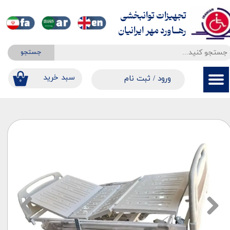
تجهیزات توانبخشی
حساب کاربری من
​​​​​​​رهــاورد مهر ایرانیان
تغییر گذر واژه
جستجو
سفارشات
​​سبد خرید
ورود
/
ثبت نام
۰
خروج از حساب کاربری