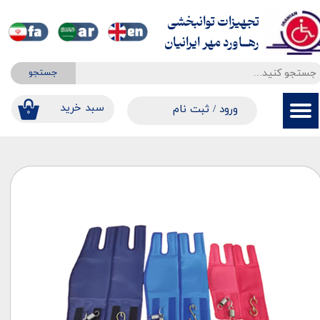
تجهیزات توانبخشی
حساب کاربری من
​​​​​​​رهــاورد مهر ایرانیان
تغییر گذر واژه
جستجو
سفارشات
​​سبد خرید
ورود
/
ثبت نام
۰
خروج از حساب کاربری