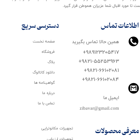
ت تا مورد اقبال شما عزیزان هموطن قرار گیرد​​​​​​​.
اطلاعات تماس
دسترسی سریع
همین حالا تماس بگیرید
صفحه نخست
+989123205417
فروشگاه
+9821-55253963
بلاگ
+9821-66102081
دانلود کاتالوگ
​​​​​​​+9821-66102084
گواهینامه ها
درباره ما
ایمیل ما
تماس با ما
zibavar@gmail.com
تجهیزات مکانوتراپی
معرفی محصولات
تجهیزات ارزیابی