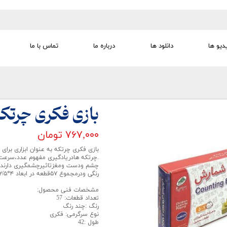
دیو ها
دانلود ها
درباره ما
تماس با ما
تجهیزات تمرین درمانی
تجهیزات گفتار درمانی
تجهیزات کودک
لوازم مصرفی
تجهیزات الکترو تراپی
بازی فکری چرتک
۷۶۷,۰۰۰ تومان
بازی فکری چرتکه به عنوان ابزاری برا
.چرتکه هادریادگیری مفهوم عدد،سرع
رنگی ودرمجموع ۵۷قطعه در ابعاد ۴*۱۲/۵*۴۳ سانتیمتر تشکیل شده است.
مشخصات فنی محصول:
تعداد قطعات: 57
رنگ :چند رنگ
نوع سرگرمی: فکری
طول :42