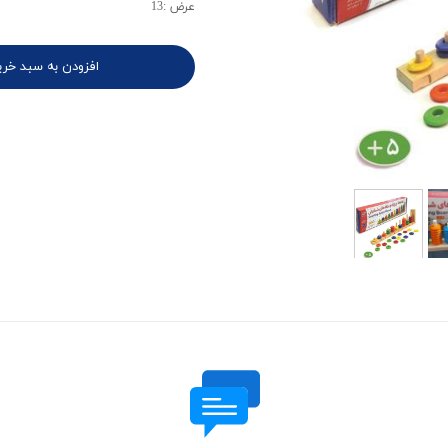
عرض :13
افزودن به سبد خری