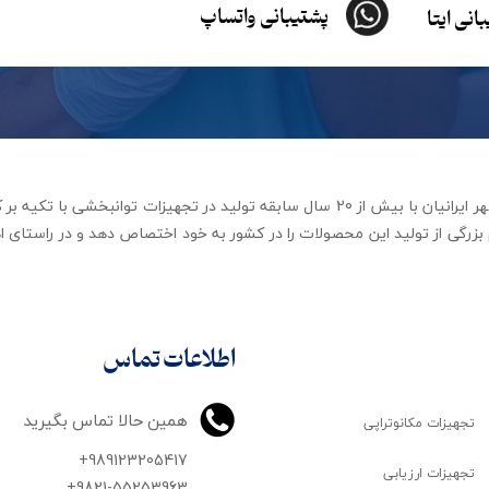
پشتیبانی واتساپ
انی ایتا
شرکت تجهیزات توانبخشی رهاورد مهر ایرانیان با بیش از 20 سال سابقه تولید در ت
زرگی از تولید این محصولات را در کشور به خود اختصاص دهد و در راستای اه
اطلاعات تماس
همین حالا تماس بگیرید
تجهیزات مکانوتراپی
+989123205417
تجهیزات ارزیابی
+9821-55253963