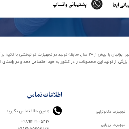
پشتیبانی واتساپ
انی ایتا
شرکت تجهیزات توانبخشی رهاورد مهر ایرانیان با بیش از 20 سال سابقه تولید در ت
زرگی از تولید این محصولات را در کشور به خود اختصاص دهد و در راستای اه
اطلاعات تماس
همین حالا تماس بگیرید
تجهیزات مکانوتراپی
+989123205417
تجهیزات ارزیابی
+9821-55253963