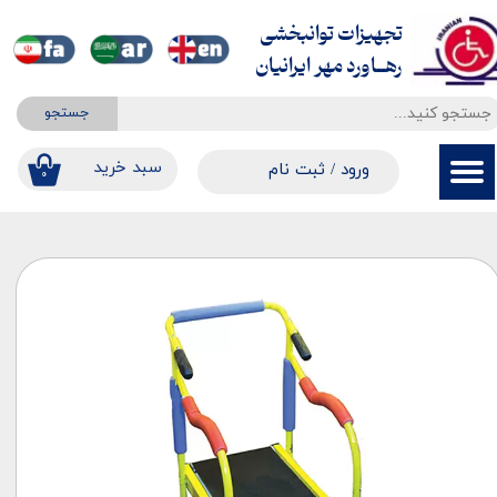
تجهیزات توانبخشی
حساب کاربری من
​​​​​​​رهــاورد مهر ایرانیان
تغییر گذر واژه
جستجو
سفارشات
​​سبد خرید
ورود
/
ثبت نام
۰
خروج از حساب کاربری