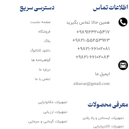
اطلاعات تماس
دسترسی سریع
همین حالا تماس بگیرید
صفحه نخست
+989123205417
فروشگاه
+9821-55253963
بلاگ
+9821-66102081
دانلود کاتالوگ
​​​​​​​+9821-66102084
گواهینامه ها
درباره ما
ایمیل ما
تماس با ما
zibavar@gmail.com
تجهیزات مکانوتراپی
معرفی محصولات
تجهیزات ارزیابی
تجهیزات ایستادن و راه رفتن
تجهیزات گرمایی و سرمایی
تجهیزات الکتروتراپی