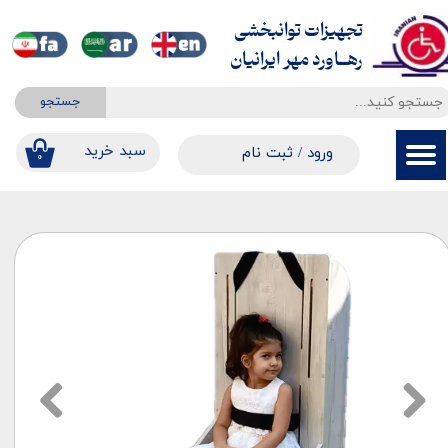
تجهیزات توانبخشی
حساب کاربری من
​​​​​​​رهــاورد مهر ایرانیان
تغییر گذر واژه
جستجو
سفارشات
​​سبد خرید
ورود
/
ثبت نام
۰
خروج از حساب کاربری