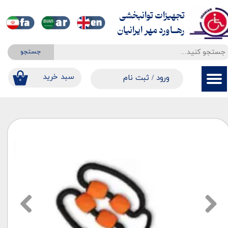
تجهیزات توانبخشی
حساب کاربری من
​​​​​​​رهــاورد مهر ایرانیان
تغییر گذر واژه
جستجو
سفارشات
​​سبد خرید
ورود
/
ثبت نام
۰
خروج از حساب کاربری