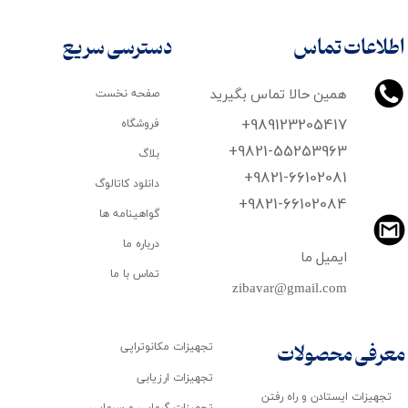
اطلاعات تماس
دسترسی سریع
همین حالا تماس بگیرید
صفحه نخست
+989123205417
فروشگاه
+9821-55253963
بلاگ
+9821-66102081
دانلود کاتالوگ
​​​​​​​+9821-66102084
گواهینامه ها
درباره ما
ایمیل ما
تماس با ما
zibavar@gmail.com
تجهیزات مکانوتراپی
معرفی محصولات
تجهیزات ارزیابی
تجهیزات ایستادن و راه رفتن