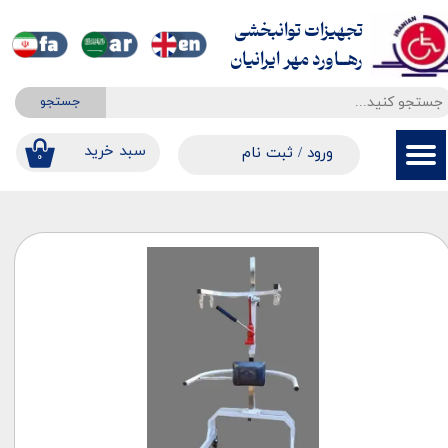
تجهیزات توانبخشی
حساب کاربری من
​​​​​​​رهــاورد مهر ایرانیان
تغییر گذر واژه
جستجو
سفارشات
​​سبد خرید
ورود
/
ثبت نام
۰
خروج از حساب کاربری