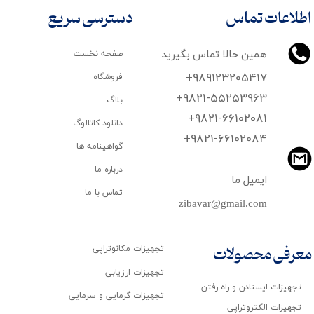
اطلاعات تماس
دسترسی سریع
همین حالا تماس بگیرید
صفحه نخست
+989123205417
فروشگاه
+9821-55253963
بلاگ
+9821-66102081
دانلود کاتالوگ
​​​​​​​+9821-66102084
گواهینامه ها
درباره ما
ایمیل ما
تماس با ما
zibavar@gmail.com
تجهیزات مکانوتراپی
معرفی محصولات
تجهیزات ارزیابی
تجهیزات ایستادن و راه رفتن
تجهیزات گرمایی و سرمایی
تجهیزات الکتروتراپی