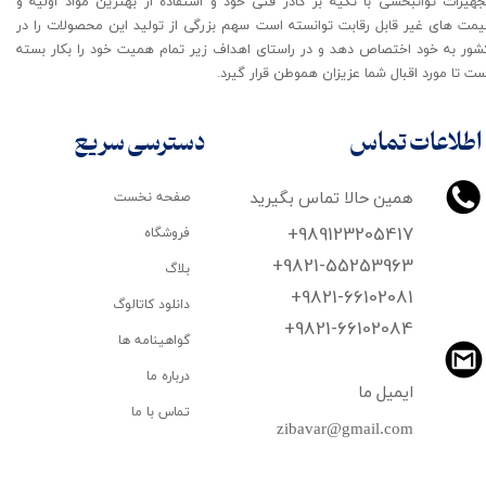
جهیزات توانبخشی با تکیه بر کادر فنی خود و استفاده از بهترین مواد اولیه و
یمت های غیر قابل رقابت توانسته است سهم بزرگی از تولید این محصولات را در
شور به خود اختصاص دهد و در راستای اهداف زیر تمام همیت خود را بکار بسته
ت تا مورد اقبال شما عزیزان هموطن قرار گیرد​​​​​​​.
اطلاعات تماس
دسترسی سریع
همین حالا تماس بگیرید
صفحه نخست
+989123205417
فروشگاه
+9821-55253963
بلاگ
+9821-66102081
دانلود کاتالوگ
​​​​​​​+9821-66102084
گواهینامه ها
درباره ما
ایمیل ما
تماس با ما
zibavar@gmail.com