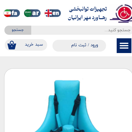
تجهیزات توانبخشی
حساب کاربری من
​​​​​​​رهــاورد مهر ایرانیان
تغییر گذر واژه
جستجو
سفارشات
​​سبد خرید
ورود
/
ثبت نام
۰
خروج از حساب کاربری