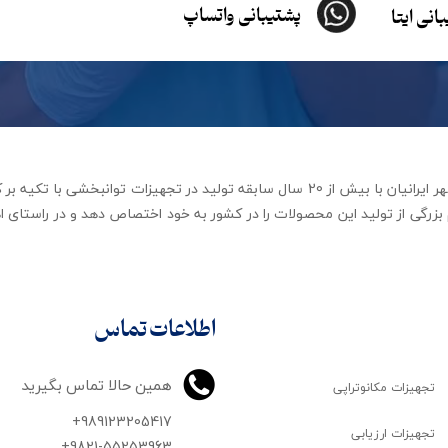
پشتیبانی واتساپ
انی ایتا
شرکت تجهیزات توانبخشی رهاورد مهر ایرانیان با بیش از 20 سال سابقه تولید در ت
زرگی از تولید این محصولات را در کشور به خود اختصاص دهد و در راستای اه
اطلاعات تماس
همین حالا تماس بگیرید
تجهیزات مکانوتراپی
+989123205417
تجهیزات ارزیابی
+9821-55253963