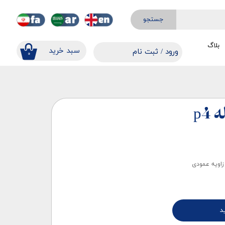
جستجو
بلاگ
​​سبد خرید
ورود
/
ثبت نام
۰
حساب کاربری من
تغییر گذر واژه
سفارشات
p4
خروج از حساب کاربری
 زاویه عمودی
د