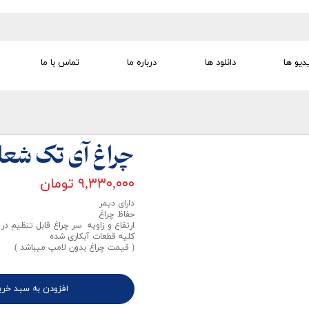
دیو ها
دانلود ها
درباره ما
تماس با ما
تجهیزات تمرین درمانی
تجهیزات گفتار درمانی
تجهیزات کودک
لوازم مصرفی
تجهیزات الکترو تراپی
چراغ آی تک شعله 
۹,۳۳۰,۰۰۰ تومان
دارای دیمر
حفاظ چراغ
ارتفاع و زاویه سر چراغ قابل تنظیم در
کلیه قطعات آبکاری شده
( قیمت چراغ بدون لامپ میباشد )
افزودن به سبد خری