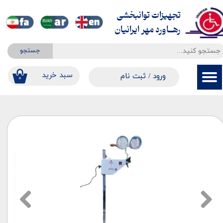
تجهیزات توانبخشی
حساب کاربری من
​​​​​​​رهــاورد مهر ایرانیان
تغییر گذر واژه
جستجو
سفارشات
​​سبد خرید
ورود
/
ثبت نام
۰
خروج از حساب کاربری