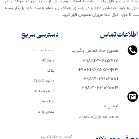
یمت های غیر قابل رقابت توانسته است سهم بزرگی از تولید این محصولات را در
شور به خود اختصاص دهد و در راستای اهداف زیر تمام همیت خود را بکار بسته
ت تا مورد اقبال شما عزیزان هموطن قرار گیرد​​​​​​​.
اطلاعات تماس
دسترسی سریع
همین حالا تماس بگیرید
صفحه نخست
+989123205417
فروشگاه
+9821-55253963
بلاگ
+9821-66102081
دانلود کاتالوگ
​​​​​​​+9821-66102084
گواهینامه ها
درباره ما
ایمیل ما
تماس با ما
zibavar@gmail.com
تجهیزات مکانوتراپی