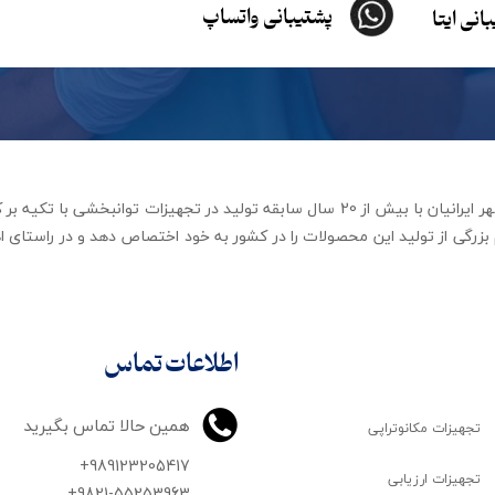
پشتیبانی واتساپ
انی ایتا
شرکت تجهیزات توانبخشی رهاورد مهر ایرانیان با بیش از 20 سال سابقه تولید در ت
زرگی از تولید این محصولات را در کشور به خود اختصاص دهد و در راستای اه
اطلاعات تماس
همین حالا تماس بگیرید
تجهیزات مکانوتراپی
+989123205417
تجهیزات ارزیابی
+9821-55253963