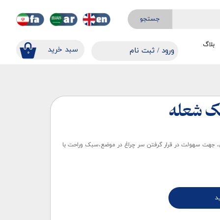
جستجو
بلاگ
​​سبد خرید
ورود
/
ثبت نام
۰
حساب کاربری من
تغییر گذر واژه
سفارشات
تک شعله
خروج از حساب کاربری
، جهت سهولت در قرار گرفتن سر چراغ در موضع،سبک وراحت با
د