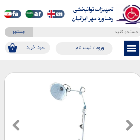
تجهیزات توانبخشی
حساب کاربری من
​​​​​​​رهــاورد مهر ایرانیان
تغییر گذر واژه
جستجو
سفارشات
​​سبد خرید
ورود
/
ثبت نام
۰
خروج از حساب کاربری