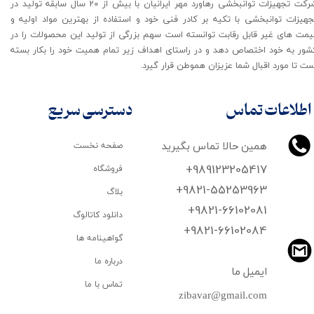
شرکت تجهیزات توانبخشی رهاورد مهر ایرانیان با بیش از 20 سال سابقه تولید در
جهیزات توانبخشی با تکیه بر کادر فنی خود و استفاده از بهترین مواد اولیه و
یمت های غیر قابل رقابت توانسته است سهم بزرگی از تولید این محصولات را در
شور به خود اختصاص دهد و در راستای اهداف زیر تمام همیت خود را بکار بسته
ت تا مورد اقبال شما عزیزان هموطن قرار گیرد​​​​​​​.
اطلاعات تماس
دسترسی سریع
همین حالا تماس بگیرید
صفحه نخست
+989123205417
فروشگاه
+9821-55253963
بلاگ
+9821-66102081
دانلود کاتالوگ
​​​​​​​+9821-66102084
گواهینامه ها
درباره ما
ایمیل ما
تماس با ما
zibavar@gmail.com