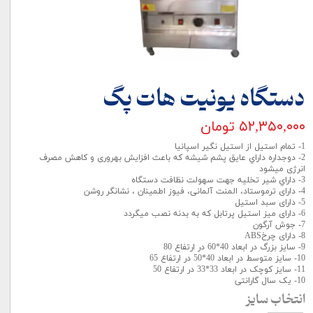
دستگاه یونیت هات پگ
۵۲,۳۵۰,۰۰۰ تومان
1- تمام استيل از استيل نگير اسپانيا
2- دوجداره داراي عايق پشم شيشه که باعث افزایش بهروری و کاهش مصرف
انرژی میشود
3- داراي شير تخليه جهت سهولت نظافت دستگاه
4- دارای ترموستاد، المنت آلمانی، فیوز اطمینان ، نشانگر روشن
5- دارای سبد استيل
6- دارای ميز استيل پرتابل که به بدنه نصب میگردد
7- جوش آرگون
8- دارای چرخABS
9- سایز بزرگ در ابعاد 40*60 در ارتفاع 80
10- سایز متوسط در ابعاد 40*50 در ارتفاع 65
11- سایز کوچک در ابعاد 33*33 در ارتفاع 50
10- یک سال گارانتی
انتخاب سایز