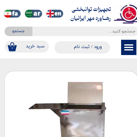
تجهیزات توانبخشی
حساب کاربری من
​​​​​​​رهــاورد مهر ایرانیان
تغییر گذر واژه
جستجو
سفارشات
​​سبد خرید
ورود
/
ثبت نام
۰
خروج از حساب کاربری