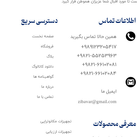
ت تا مورد اقبال شما عزیزان هموطن قرار گیرد​​​​​​​.
اطلاعات تماس
دسترسی سریع
همین حالا تماس بگیرید
صفحه نخست
+989123205417
فروشگاه
+9821-55253963
بلاگ
+9821-66102081
دانلود کاتالوگ
​​​​​​​+9821-66102084
گواهینامه ها
درباره ما
ایمیل ما
تماس با ما
zibavar@gmail.com
تجهیزات مکانوتراپی
معرفی محصولات
تجهیزات ارزیابی