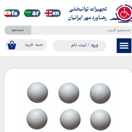
تجهیزات توانبخشی
حساب کاربری من
​​​​​​​رهــاورد مهر ایرانیان
تغییر گذر واژه
جستجو
سفارشات
​​سبد خرید
ورود
/
ثبت نام
۰
خروج از حساب کاربری