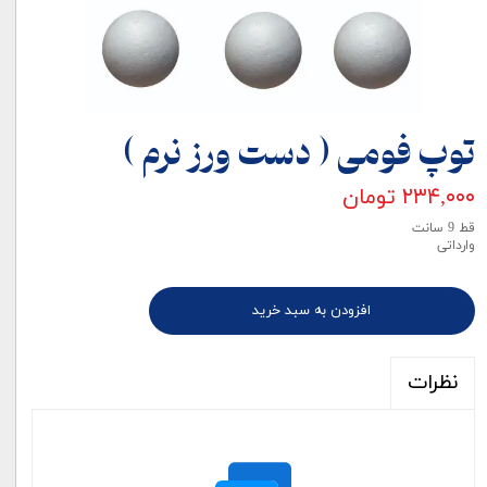
توپ فومی ( دست ورز نرم )
۲۳۴,۰۰۰ تومان
قط 9 سانت
وارداتی
افزودن به سبد خرید
نظرات