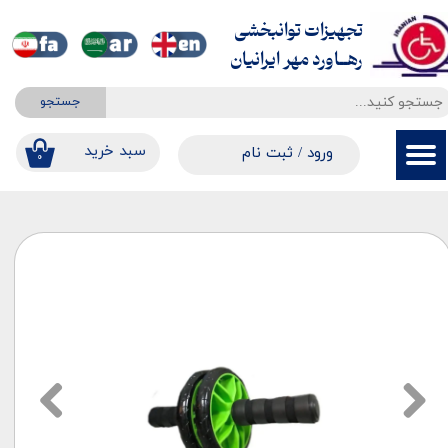
تجهیزات توانبخشی
حساب کاربری من
​​​​​​​رهــاورد مهر ایرانیان
تغییر گذر واژه
جستجو
سفارشات
​​سبد خرید
ورود
/
ثبت نام
۰
خروج از حساب کاربری