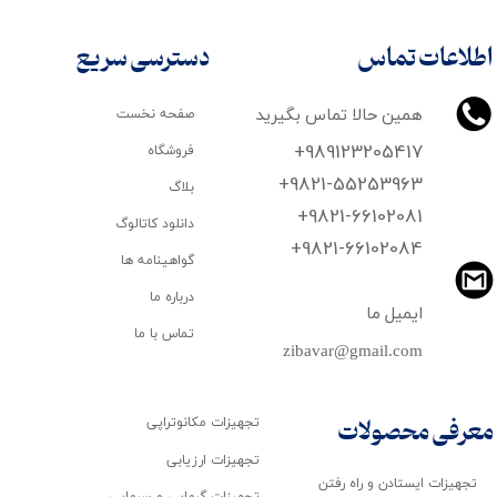
اطلاعات تماس
دسترسی سریع
همین حالا تماس بگیرید
صفحه نخست
+989123205417
فروشگاه
+9821-55253963
بلاگ
+9821-66102081
دانلود کاتالوگ
​​​​​​​+9821-66102084
گواهینامه ها
درباره ما
ایمیل ما
تماس با ما
zibavar@gmail.com
تجهیزات مکانوتراپی
معرفی محصولات
تجهیزات ارزیابی
تجهیزات ایستادن و راه رفتن