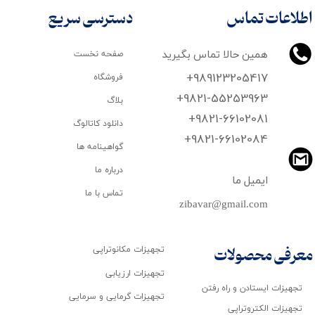
اطلاعات تماس
دسترسی سریع
همین حالا تماس بگیرید
صفحه نخست
+989123205417
فروشگاه
+9821-55253963
بلاگ
+9821-66102081
دانلود کاتالوگ
​​​​​​​+9821-66102084
گواهینامه ها
درباره ما
ایمیل ما
تماس با ما
zibavar@gmail.com
تجهیزات مکانوتراپی
معرفی محصولات
تجهیزات ارزیابی
تجهیزات ایستادن و راه رفتن
تجهیزات گرمایی و سرمایی
تجهیزات الکتروتراپی