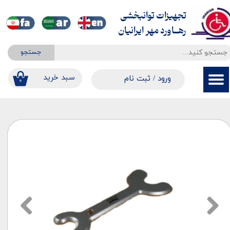
تجهیزات توانبخشی
حساب کاربری من
​​​​​​​رهــاورد مهر ایرانیان
تغییر گذر واژه
جستجو
سفارشات
​​سبد خرید
ورود
/
ثبت نام
۰
خروج از حساب کاربری