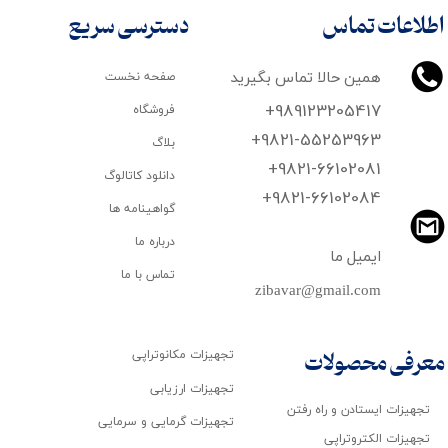
اطلاعات تماس
دسترسی سریع
همین حالا تماس بگیرید
صفحه نخست
+989123205417
فروشگاه
+9821-55253963
بلاگ
+9821-66102081
دانلود کاتالوگ
​​​​​​​+9821-66102084
گواهینامه ها
درباره ما
ایمیل ما
تماس با ما
zibavar@gmail.com
تجهیزات مکانوتراپی
معرفی محصولات
تجهیزات ارزیابی
تجهیزات ایستادن و راه رفتن
تجهیزات گرمایی و سرمایی
تجهیزات الکتروتراپی