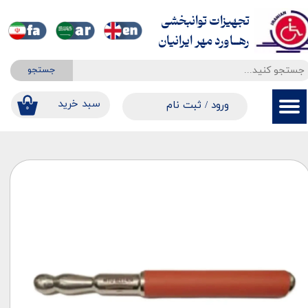
تجهیزات توانبخشی
حساب کاربری من
​​​​​​​رهــاورد مهر ایرانیان
تغییر گذر واژه
جستجو
سفارشات
​​سبد خرید
ورود
/
ثبت نام
۰
خروج از حساب کاربری