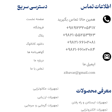
اطلاعات تماس
دسترسی سریع
همین حالا تماس بگیرید
صفحه نخست
+989123205417
فروشگاه
+9821-55253963
بلاگ
+9821-66102081
دانلود کاتالوگ
​​​​​​​+9821-66102084
گواهینامه ها
درباره ما
ایمیل ما
تماس با ما
zibavar@gmail.com
تجهیزات مکانوتراپی
معرفی محصولات
تجهیزات ارزیابی
تجهیزات ایستادن و راه رفتن
تجهیزات گرمایی و سرمایی
تجهیزات الکتروتراپی