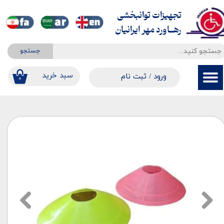
تجهیزات توانبخشی
حساب کاربری من
​​​​​​​رهــاورد مهر ایرانیان
تغییر گذر واژه
جستجو
سفارشات
​​سبد خرید
ورود
/
ثبت نام
۰
خروج از حساب کاربری