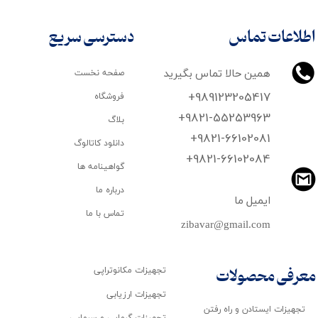
اطلاعات تماس
دسترسی سریع
همین حالا تماس بگیرید
صفحه نخست
+989123205417
فروشگاه
+9821-55253963
بلاگ
+9821-66102081
دانلود کاتالوگ
​​​​​​​+9821-66102084
گواهینامه ها
درباره ما
ایمیل ما
تماس با ما
zibavar@gmail.com
تجهیزات مکانوتراپی
معرفی محصولات
تجهیزات ارزیابی
تجهیزات ایستادن و راه رفتن