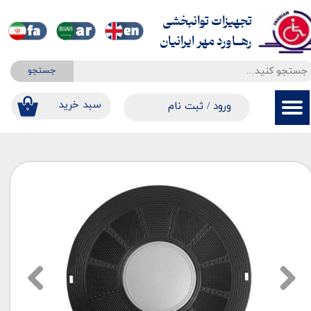
تجهیزات توانبخشی
حساب کاربری من
​​​​​​​رهــاورد مهر ایرانیان
تغییر گذر واژه
جستجو
سفارشات
​​سبد خرید
ورود
/
ثبت نام
۰
خروج از حساب کاربری