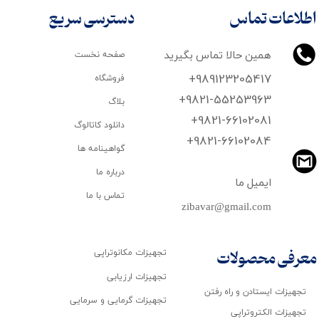
اطلاعات تماس
دسترسی سریع
همین حالا تماس بگیرید
صفحه نخست
+989123205417
فروشگاه
+9821-55253963
بلاگ
+9821-66102081
دانلود کاتالوگ
​​​​​​​+9821-66102084
گواهینامه ها
درباره ما
ایمیل ما
تماس با ما
zibavar@gmail.com
تجهیزات مکانوتراپی
معرفی محصولات
تجهیزات ارزیابی
تجهیزات ایستادن و راه رفتن
تجهیزات گرمایی و سرمایی
تجهیزات الکتروتراپی