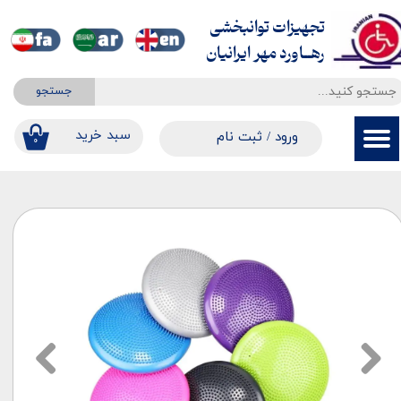
تجهیزات توانبخشی
حساب کاربری من
​​​​​​​رهــاورد مهر ایرانیان
تغییر گذر واژه
جستجو
سفارشات
​​سبد خرید
ورود
/
ثبت نام
۰
خروج از حساب کاربری