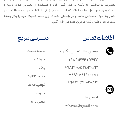
جهیزات توانبخشی با تکیه بر کادر فنی خود و استفاده از بهترین مواد اولیه و
یمت های غیر قابل رقابت توانسته است سهم بزرگی از تولید این محصولات را در
شور به خود اختصاص دهد و در راستای اهداف زیر تمام همیت خود را بکار بسته
ت تا مورد اقبال شما عزیزان هموطن قرار گیرد​​​​​​​.
اطلاعات تماس
دسترسی سریع
همین حالا تماس بگیرید
صفحه نخست
+989123205417
فروشگاه
+9821-55253963
بلاگ
+9821-66102081
دانلود کاتالوگ
​​​​​​​+9821-66102084
گواهینامه ها
درباره ما
ایمیل ما
تماس با ما
zibavar@gmail.com