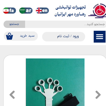
تجهیزات توانبخشی
حساب کاربری من
​​​​​​​رهــاورد مهر ایرانیان
تغییر گذر واژه
جستجو
سفارشات
​​سبد خرید
ورود
/
ثبت نام
۰
خروج از حساب کاربری