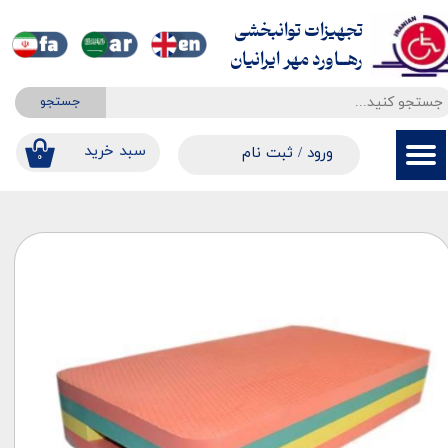
تجهیزات توانبخشی
حساب کاربری من
​​​​​​​رهــاورد مهر ایرانیان
تغییر گذر واژه
جستجو
سفارشات
​​سبد خرید
ورود
/
ثبت نام
۰
خروج از حساب کاربری