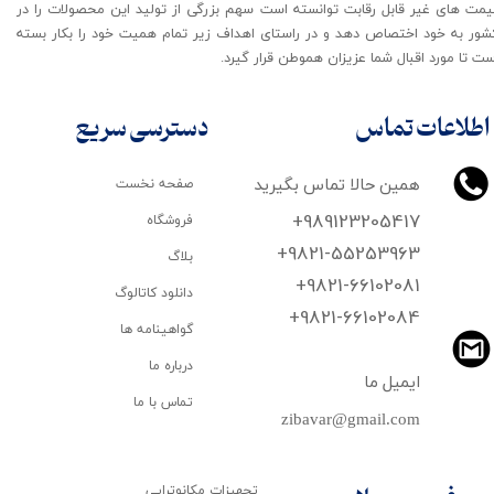
یمت های غیر قابل رقابت توانسته است سهم بزرگی از تولید این محصولات را در
شور به خود اختصاص دهد و در راستای اهداف زیر تمام همیت خود را بکار بسته
ت تا مورد اقبال شما عزیزان هموطن قرار گیرد​​​​​​​.
اطلاعات تماس
دسترسی سریع
همین حالا تماس بگیرید
صفحه نخست
+989123205417
فروشگاه
+9821-55253963
بلاگ
+9821-66102081
دانلود کاتالوگ
​​​​​​​+9821-66102084
گواهینامه ها
درباره ما
ایمیل ما
تماس با ما
zibavar@gmail.com
تجهیزات مکانوتراپی