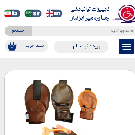
تجهیزات توانبخشی
حساب کاربری من
​​​​​​​رهــاورد مهر ایرانیان
تغییر گذر واژه
جستجو
سفارشات
​​سبد خرید
ورود
/
ثبت نام
۰
خروج از حساب کاربری