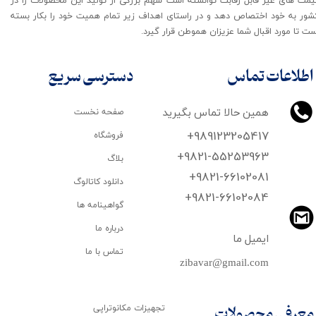
شور به خود اختصاص دهد و در راستای اهداف زیر تمام همیت خود را بکار بسته
ت تا مورد اقبال شما عزیزان هموطن قرار گیرد​​​​​​​.
اطلاعات تماس
دسترسی سریع
همین حالا تماس بگیرید
صفحه نخست
+989123205417
فروشگاه
+9821-55253963
بلاگ
+9821-66102081
دانلود کاتالوگ
​​​​​​​+9821-66102084
گواهینامه ها
درباره ما
ایمیل ما
تماس با ما
zibavar@gmail.com
تجهیزات مکانوتراپی
معرفی محصولات