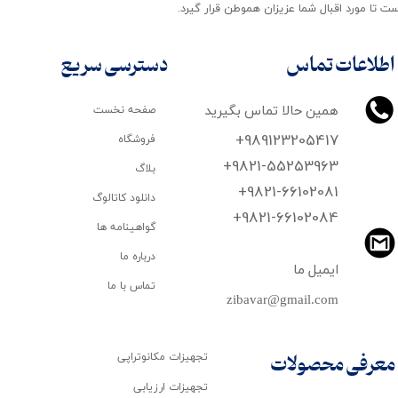
ت تا مورد اقبال شما عزیزان هموطن قرار گیرد​​​​​​​.
اطلاعات تماس
دسترسی سریع
همین حالا تماس بگیرید
صفحه نخست
+989123205417
فروشگاه
+9821-55253963
بلاگ
+9821-66102081
دانلود کاتالوگ
​​​​​​​+9821-66102084
گواهینامه ها
درباره ما
ایمیل ما
تماس با ما
zibavar@gmail.com
تجهیزات مکانوتراپی
معرفی محصولات
تجهیزات ارزیابی