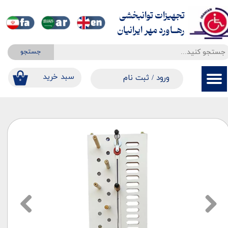
تجهیزات توانبخشی
حساب کاربری من
​​​​​​​رهــاورد مهر ایرانیان
تغییر گذر واژه
جستجو
سفارشات
​​سبد خرید
ورود
/
ثبت نام
۰
خروج از حساب کاربری