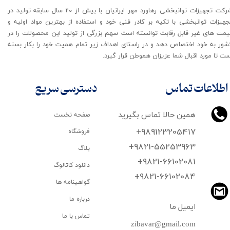
شرکت تجهیزات توانبخشی رهاورد مهر ایرانیان با بیش از 20 سال سابقه تولید در
جهیزات توانبخشی با تکیه بر کادر فنی خود و استفاده از بهترین مواد اولیه و
یمت های غیر قابل رقابت توانسته است سهم بزرگی از تولید این محصولات را در
شور به خود اختصاص دهد و در راستای اهداف زیر تمام همیت خود را بکار بسته
ت تا مورد اقبال شما عزیزان هموطن قرار گیرد​​​​​​​.
اطلاعات تماس
دسترسی سریع
همین حالا تماس بگیرید
صفحه نخست
+989123205417
فروشگاه
+9821-55253963
بلاگ
+9821-66102081
دانلود کاتالوگ
​​​​​​​+9821-66102084
گواهینامه ها
درباره ما
ایمیل ما
تماس با ما
zibavar@gmail.com