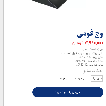
وج فومی
۳,۹۹۰,۰۰۰ تومان
وج (Wedge) فومی
دارای روكش ابر و چرم قابل شستشو
سایز بزرگ:65*60*30
سایز متوسط :50*50*20
سایز کوچک :42*42*10
انتخاب سایز
سایز بزرگ
سایز متوسط
سایز کوچک
افزودن به سبد خرید