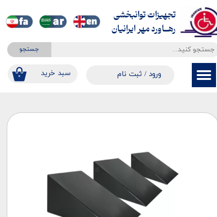
تجهیزات توانبخشی
حساب کاربری من
​​​​​​​رهــاورد مهر ایرانیان
تغییر گذر واژه
جستجو
سفارشات
​​سبد خرید
ورود
/
ثبت نام
۰
خروج از حساب کاربری