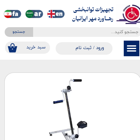
تجهیزات توانبخشی
حساب کاربری من
​​​​​​​رهــاورد مهر ایرانیان
تغییر گذر واژه
جستجو
سفارشات
​​سبد خرید
ورود
/
ثبت نام
۰
خروج از حساب کاربری