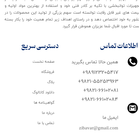
جهیزات توانبخشی با تکیه بر کادر فنی خود و استفاده از بهترین مواد اولیه و
یمت های غیر قابل رقابت توانسته است سهم بزرگی از تولید این محصولات را در
شور به خود اختصاص دهد و در راستای اهداف زیر تمام همیت خود را بکار بسته
ت تا مورد اقبال شما عزیزان هموطن قرار گیرد​​​​​​​.
اطلاعات تماس
دسترسی سریع
همین حالا تماس بگیرید
صفحه نخست
+989123205417
فروشگاه
+9821-55253963
بلاگ
+9821-66102081
دانلود کاتالوگ
​​​​​​​+9821-66102084
گواهینامه ها
درباره ما
ایمیل ما
تماس با ما
zibavar@gmail.com