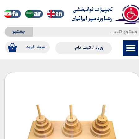
تجهیزات توانبخشی
حساب کاربری من
​​​​​​​رهــاورد مهر ایرانیان
تغییر گذر واژه
جستجو
سفارشات
​​سبد خرید
ورود
/
ثبت نام
۰
خروج از حساب کاربری