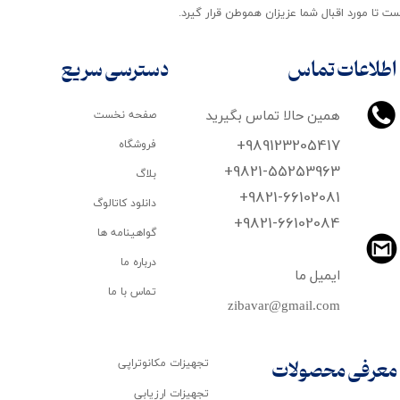
ت تا مورد اقبال شما عزیزان هموطن قرار گیرد​​​​​​​.
اطلاعات تماس
دسترسی سریع
همین حالا تماس بگیرید
صفحه نخست
+989123205417
فروشگاه
+9821-55253963
بلاگ
+9821-66102081
دانلود کاتالوگ
​​​​​​​+9821-66102084
گواهینامه ها
درباره ما
ایمیل ما
تماس با ما
zibavar@gmail.com
تجهیزات مکانوتراپی
معرفی محصولات
تجهیزات ارزیابی