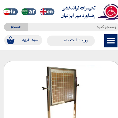
تجهیزات توانبخشی
حساب کاربری من
​​​​​​​رهــاورد مهر ایرانیان
تغییر گذر واژه
جستجو
سفارشات
​​سبد خرید
ورود
/
ثبت نام
۰
خروج از حساب کاربری