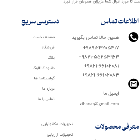
ت تا مورد اقبال شما عزیزان هموطن قرار گیرد​​​​​​​.
اطلاعات تماس
دسترسی سریع
همین حالا تماس بگیرید
صفحه نخست
+989123205417
فروشگاه
+9821-55253963
بلاگ
+9821-66102081
دانلود کاتالوگ
​​​​​​​+9821-66102084
گواهینامه ها
درباره ما
ایمیل ما
تماس با ما
zibavar@gmail.com
تجهیزات مکانوتراپی
معرفی محصولات
تجهیزات ارزیابی