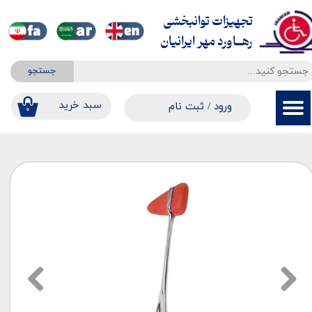
تجهیزات توانبخشی
حساب کاربری من
​​​​​​​رهــاورد مهر ایرانیان
تغییر گذر واژه
جستجو
سفارشات
​​سبد خرید
ورود
/
ثبت نام
۰
خروج از حساب کاربری