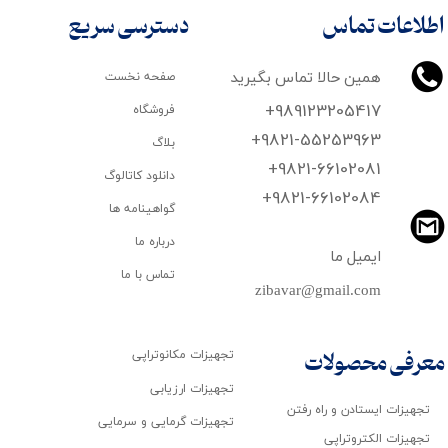
اطلاعات تماس
دسترسی سریع
همین حالا تماس بگیرید
صفحه نخست
+989123205417
فروشگاه
+9821-55253963
بلاگ
+9821-66102081
دانلود کاتالوگ
​​​​​​​+9821-66102084
گواهینامه ها
درباره ما
ایمیل ما
تماس با ما
zibavar@gmail.com
تجهیزات مکانوتراپی
معرفی محصولات
تجهیزات ارزیابی
تجهیزات ایستادن و راه رفتن
تجهیزات گرمایی و سرمایی
تجهیزات الکتروتراپی