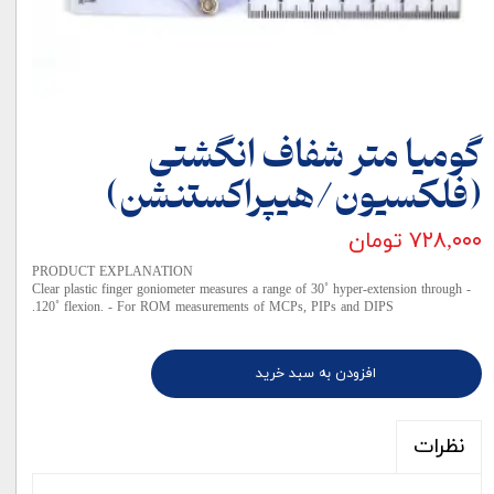
گومیا متر شفاف انگشتی
(فلکسیون/هیپراکستنشن)
۷۲۸,۰۰۰ تومان
PRODUCT EXPLANATION
- Clear plastic finger goniometer measures a range of 30˚ hyper-extension through
120˚ flexion. - For ROM measurements of MCPs, PIPs and DIPS.
افزودن به سبد خرید
نظرات