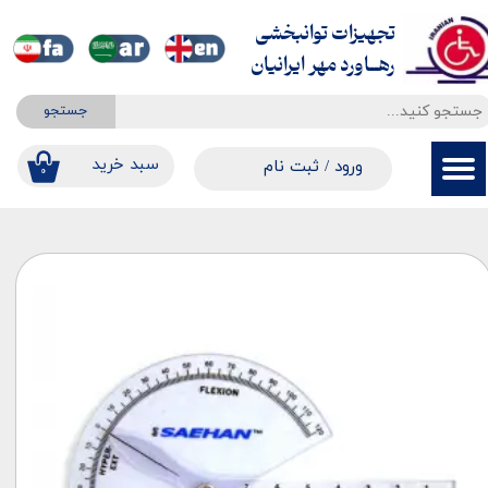
تجهیزات توانبخشی
حساب کاربری من
​​​​​​​رهــاورد مهر ایرانیان
تغییر گذر واژه
جستجو
سفارشات
​​سبد خرید
ورود
/
ثبت نام
۰
خروج از حساب کاربری