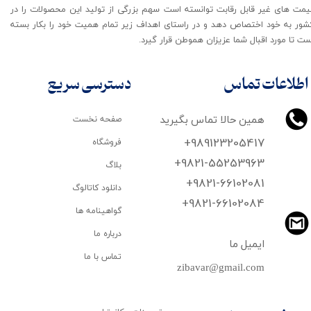
یمت های غیر قابل رقابت توانسته است سهم بزرگی از تولید این محصولات را در
شور به خود اختصاص دهد و در راستای اهداف زیر تمام همیت خود را بکار بسته
ت تا مورد اقبال شما عزیزان هموطن قرار گیرد​​​​​​​.
اطلاعات تماس
دسترسی سریع
همین حالا تماس بگیرید
صفحه نخست
+989123205417
فروشگاه
+9821-55253963
بلاگ
+9821-66102081
دانلود کاتالوگ
​​​​​​​+9821-66102084
گواهینامه ها
درباره ما
ایمیل ما
تماس با ما
zibavar@gmail.com