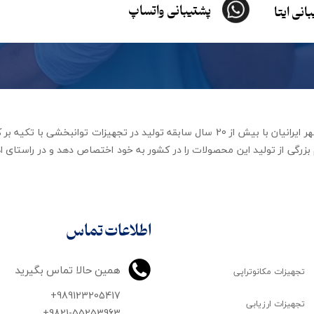
پشتیبانی واتساپ
انی ایتا
شرکت تجهیزات توانبخشی رهاورد مهر ایرانیان با بیش از 20 سال سابقه تولید در ت
زرگی از تولید این محصولات را در کشور به خود اختصاص دهد و در راستای اه
اطلاعات تماس
همین حالا تماس بگیرید
تجهیزات مکانوتراپی
+989123205417
تجهیزات ارزیابی
+9821-55253963