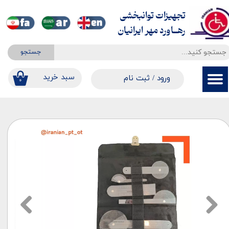
تجهیزات توانبخشی
حساب کاربری من
​​​​​​​رهــاورد مهر ایرانیان
تغییر گذر واژه
جستجو
سفارشات
​​سبد خرید
ورود
/
ثبت نام
۰
خروج از حساب کاربری