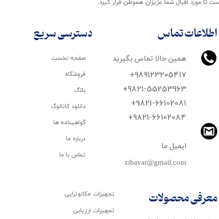
ت تا مورد اقبال شما عزیزان هموطن قرار گیرد​​​​​​​.
اطلاعات تماس
دسترسی سریع
همین حالا تماس بگیرید
صفحه نخست
+989123205417
فروشگاه
+9821-55253963
بلاگ
+9821-66102081
دانلود کاتالوگ
​​​​​​​+9821-66102084
گواهینامه ها
درباره ما
ایمیل ما
تماس با ما
zibavar@gmail.com
تجهیزات مکانوتراپی
معرفی محصولات
تجهیزات ارزیابی