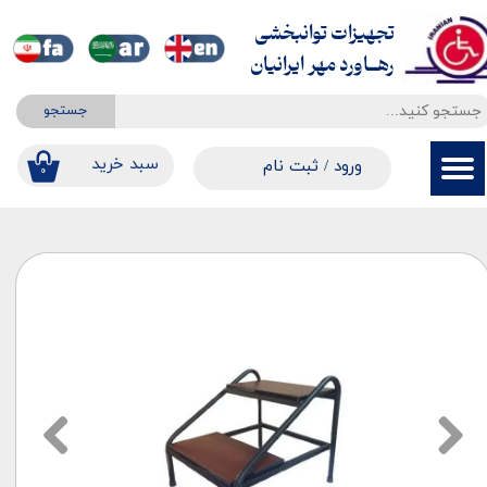
تجهیزات توانبخشی
حساب کاربری من
​​​​​​​رهــاورد مهر ایرانیان
تغییر گذر واژه
جستجو
سفارشات
​​سبد خرید
ورود
/
ثبت نام
۰
خروج از حساب کاربری