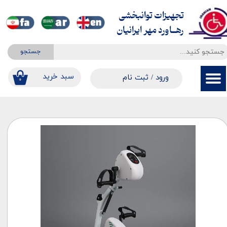
تجهیزات توانبخشی
حساب کاربری من
​​​​​​​رهــاورد مهر ایرانیان
تغییر گذر واژه
جستجو
سفارشات
​​سبد خرید
ورود
/
ثبت نام
۰
خروج از حساب کاربری