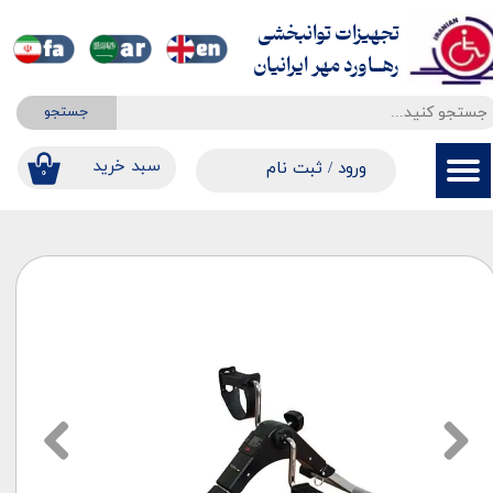
تجهیزات توانبخشی
حساب کاربری من
​​​​​​​رهــاورد مهر ایرانیان
تغییر گذر واژه
جستجو
سفارشات
​​سبد خرید
ورود
/
ثبت نام
۰
خروج از حساب کاربری