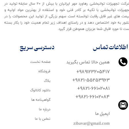
شرکت تجهیزات توانبخشی رهاورد مهر ایرانیان با بیش از 20 سال سابقه تولید در
جهیزات توانبخشی با تکیه بر کادر فنی خود و استفاده از بهترین مواد اولیه و
یمت های غیر قابل رقابت توانسته است سهم بزرگی از تولید این محصولات را در
شور به خود اختصاص دهد و در راستای اهداف زیر تمام همیت خود را بکار بسته
ت تا مورد اقبال شما عزیزان هموطن قرار گیرد​​​​​​​.
اطلاعات تماس
دسترسی سریع
همین حالا تماس بگیرید
صفحه نخست
+989123205417
فروشگاه
+9821-55253963
بلاگ
+9821-66102081
دانلود کاتالوگ
​​​​​​​+9821-66102084
گواهینامه ها
درباره ما
ایمیل ما
تماس با ما
zibavar@gmail.com