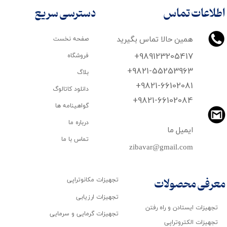
اطلاعات تماس
دسترسی سریع
همین حالا تماس بگیرید
صفحه نخست
+989123205417
فروشگاه
+9821-55253963
بلاگ
+9821-66102081
دانلود کاتالوگ
​​​​​​​+9821-66102084
گواهینامه ها
درباره ما
ایمیل ما
تماس با ما
zibavar@gmail.com
تجهیزات مکانوتراپی
معرفی محصولات
تجهیزات ارزیابی
تجهیزات ایستادن و راه رفتن
تجهیزات گرمایی و سرمایی
تجهیزات الکتروتراپی