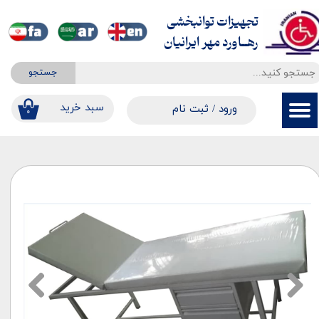
تجهیزات توانبخشی
حساب کاربری من
​​​​​​​رهــاورد مهر ایرانیان
تغییر گذر واژه
جستجو
سفارشات
​​سبد خرید
ورود
/
ثبت نام
۰
خروج از حساب کاربری