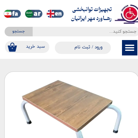
تجهیزات توانبخشی
حساب کاربری من
​​​​​​​رهــاورد مهر ایرانیان
تغییر گذر واژه
جستجو
سفارشات
​​سبد خرید
ورود
/
ثبت نام
۰
خروج از حساب کاربری