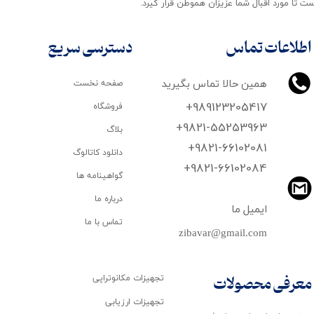
ت تا مورد اقبال شما عزیزان هموطن قرار گیرد​​​​​​​.
اطلاعات تماس
دسترسی سریع
همین حالا تماس بگیرید
صفحه نخست
+989123205417
فروشگاه
+9821-55253963
بلاگ
+9821-66102081
دانلود کاتالوگ
​​​​​​​+9821-66102084
گواهینامه ها
درباره ما
ایمیل ما
تماس با ما
zibavar@gmail.com
تجهیزات مکانوتراپی
معرفی محصولات
تجهیزات ارزیابی