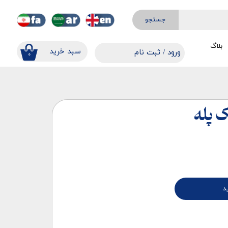
جستجو
بلاگ
​​سبد خرید
ورود
/
ثبت نام
۰
حساب کاربری من
تغییر گذر واژه
سفارشات
ک پله
خروج از حساب کاربری
د